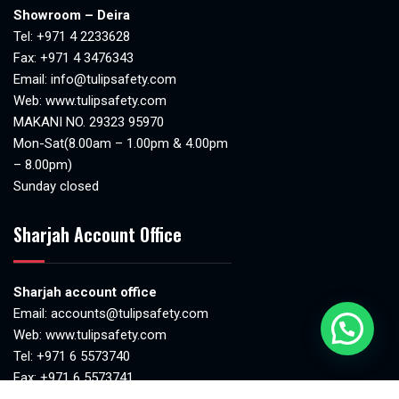
Showroom – Deira
Tel:
+971 4 2233628
Fax: +971 4 3476343
Email:
info@tulipsafety.com
Web:
www.tulipsafety.com
MAKANI NO. 29323 95970
Mon-Sat(8.00am – 1.00pm & 4.00pm
– 8.00pm)
Sunday closed
Sharjah Account Office
Sharjah account office
Email:
accounts@tulipsafety.com
Web:
www.tulipsafety.com
Tel: +971 6 5573740
Fax: +971 6 5573741