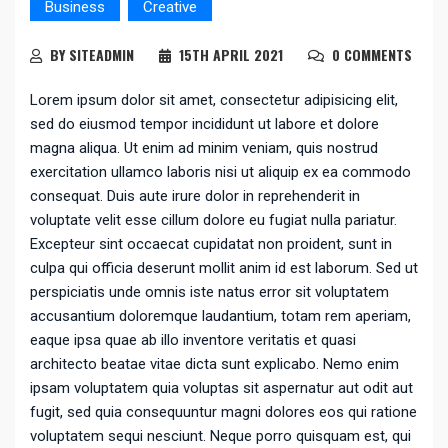
Business
Creative
BY SITEADMIN
15TH APRIL 2021
0 COMMENTS
Lorem ipsum dolor sit amet, consectetur adipisicing elit,
sed do eiusmod tempor incididunt ut labore et dolore
magna aliqua. Ut enim ad minim veniam, quis nostrud
exercitation ullamco laboris nisi ut aliquip ex ea commodo
consequat. Duis aute irure dolor in reprehenderit in
voluptate velit esse cillum dolore eu fugiat nulla pariatur.
Excepteur sint occaecat cupidatat non proident, sunt in
culpa qui officia deserunt mollit anim id est laborum. Sed ut
perspiciatis unde omnis iste natus error sit voluptatem
accusantium doloremque laudantium, totam rem aperiam,
eaque ipsa quae ab illo inventore veritatis et quasi
architecto beatae vitae dicta sunt explicabo. Nemo enim
ipsam voluptatem quia voluptas sit aspernatur aut odit aut
fugit, sed quia consequuntur magni dolores eos qui ratione
voluptatem sequi nesciunt. Neque porro quisquam est, qui