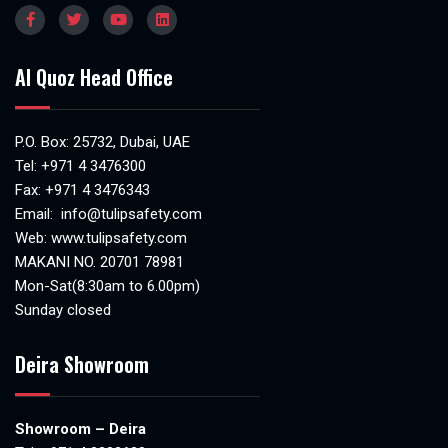
Al Quoz Head Office
P.O. Box: 25732, Dubai, UAE
Tel:
+971 4 3476300
Fax: +971 4 3476343
Email:
info@tulipsafety.com
Web:
www.tulipsafety.com
MAKANI NO. 20701 78981
Mon-Sat(8:30am to 6.00pm)
Sunday closed
Deira Showroom
Showroom – Deira