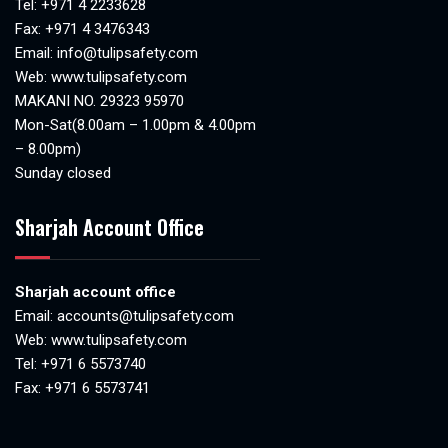
Tel:
+971 4 2233628
Fax: +971 4 3476343
Email:
info@tulipsafety.com
Web:
www.tulipsafety.com
MAKANI NO. 29323 95970
Mon-Sat(8.00am – 1.00pm & 4.00pm
– 8.00pm)
Sunday closed
Sharjah Account Office
Sharjah account office
Email:
accounts@tulipsafety.com
Web:
www.tulipsafety.com
Tel: +971 6 5573740
Fax: +971 6 5573741