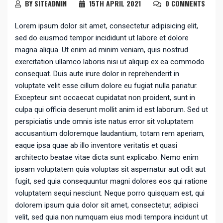
BY SITEADMIN
15TH APRIL 2021
0 COMMENTS
Lorem ipsum dolor sit amet, consectetur adipisicing elit,
sed do eiusmod tempor incididunt ut labore et dolore
magna aliqua. Ut enim ad minim veniam, quis nostrud
exercitation ullamco laboris nisi ut aliquip ex ea commodo
consequat. Duis aute irure dolor in reprehenderit in
voluptate velit esse cillum dolore eu fugiat nulla pariatur.
Excepteur sint occaecat cupidatat non proident, sunt in
culpa qui officia deserunt mollit anim id est laborum. Sed ut
perspiciatis unde omnis iste natus error sit voluptatem
accusantium doloremque laudantium, totam rem aperiam,
eaque ipsa quae ab illo inventore veritatis et quasi
architecto beatae vitae dicta sunt explicabo. Nemo enim
ipsam voluptatem quia voluptas sit aspernatur aut odit aut
fugit, sed quia consequuntur magni dolores eos qui ratione
voluptatem sequi nesciunt. Neque porro quisquam est, qui
dolorem ipsum quia dolor sit amet, consectetur, adipisci
velit, sed quia non numquam eius modi tempora incidunt ut