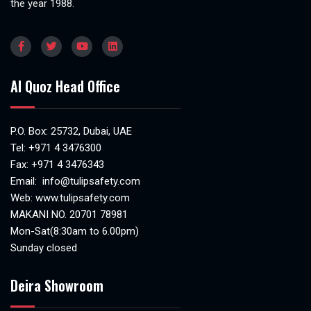
the year 1988.
Al Quoz Head Office
P.O. Box: 25732, Dubai, UAE
Tel:
+971 4 3476300
Fax: +971 4 3476343
Email:
info@tulipsafety.com
Web:
www.tulipsafety.com
MAKANI NO. 20701 78981
Mon-Sat(8:30am to 6.00pm)
Sunday closed
Deira Showroom