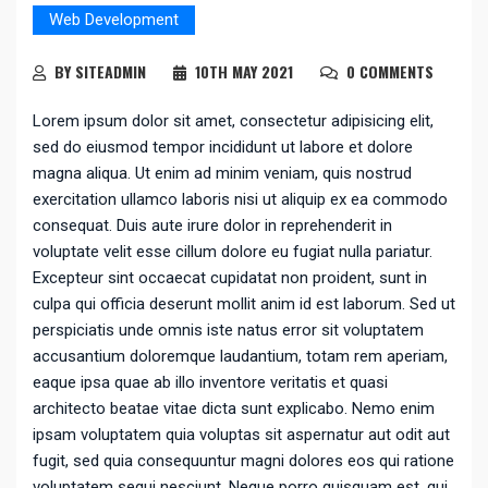
Web Development
BY SITEADMIN
10TH MAY 2021
0 COMMENTS
Lorem ipsum dolor sit amet, consectetur adipisicing elit,
sed do eiusmod tempor incididunt ut labore et dolore
magna aliqua. Ut enim ad minim veniam, quis nostrud
exercitation ullamco laboris nisi ut aliquip ex ea commodo
consequat. Duis aute irure dolor in reprehenderit in
voluptate velit esse cillum dolore eu fugiat nulla pariatur.
Excepteur sint occaecat cupidatat non proident, sunt in
culpa qui officia deserunt mollit anim id est laborum. Sed ut
perspiciatis unde omnis iste natus error sit voluptatem
accusantium doloremque laudantium, totam rem aperiam,
eaque ipsa quae ab illo inventore veritatis et quasi
architecto beatae vitae dicta sunt explicabo. Nemo enim
ipsam voluptatem quia voluptas sit aspernatur aut odit aut
fugit, sed quia consequuntur magni dolores eos qui ratione
voluptatem sequi nesciunt. Neque porro quisquam est, qui