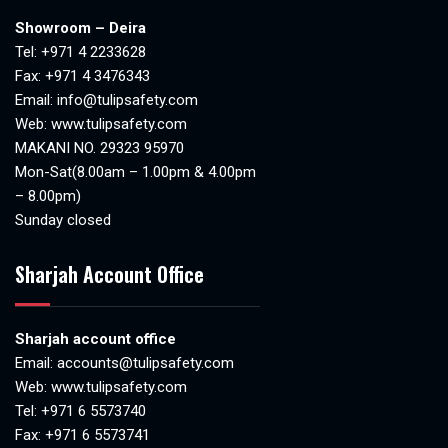
Showroom – Deira
Tel:
+971 4 2233628
Fax: +971 4 3476343
Email:
info@tulipsafety.com
Web:
www.tulipsafety.com
MAKANI NO. 29323 95970
Mon-Sat(8.00am – 1.00pm & 4.00pm
– 8.00pm)
Sunday closed
Sharjah Account Office
Sharjah account office
Email:
accounts@tulipsafety.com
Web:
www.tulipsafety.com
Tel: +971 6 5573740
Fax: +971 6 5573741